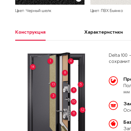
Цвет: Черный шелк
Цвет: ПВХ Бьянко
Конструкция
Характеристики
Delta 100
1
4
сохранит 
14
8
Пр
13
5
Пол
9
мм 
3
10
За
Осн
12
11
Ба
Зап