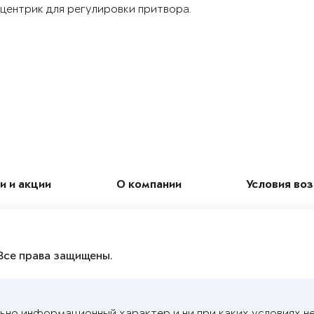
центрик для регулировки притвора.
и и акции
О компании
Условия во
Все права защищены.
ьно информационный характер и ни при каких условиях н