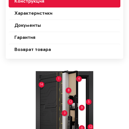
Конструкция
Характеристики
Документы
Гарантия
Возврат товара
1
4
14
8
13
5
9
3
12
11